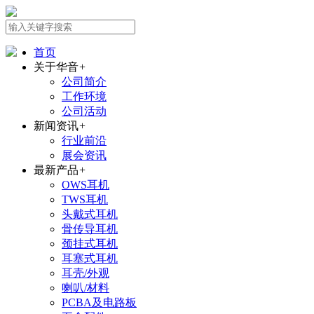
首页
关于华音
+
公司简介
工作环境
公司活动
新闻资讯
+
行业前沿
展会资讯
最新产品
+
OWS耳机
TWS耳机
头戴式耳机
骨传导耳机
颈挂式耳机
耳塞式耳机
耳壳/外观
喇叭/材料
PCBA及电路板