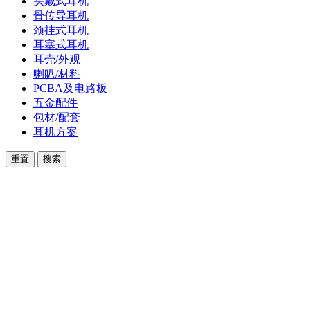
头戴式耳机
骨传导耳机
颈挂式耳机
耳塞式耳机
耳壳/外观
喇叭/材料
PCBA及电路板
五金配件
包材/配套
耳机方案