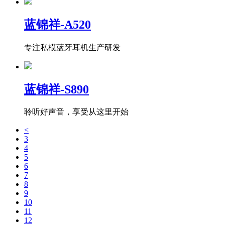
蓝锦祥-A520
专注私模蓝牙耳机生产研发
蓝锦祥-S890
聆听好声音，享受从这里开始
<
3
4
5
6
7
8
9
10
11
12