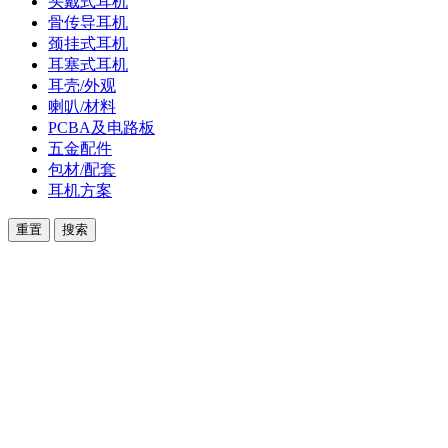
头戴式耳机
骨传导耳机
颈挂式耳机
耳塞式耳机
耳壳/外观
喇叭/材料
PCBA及电路板
五金配件
包材/配套
耳机方案