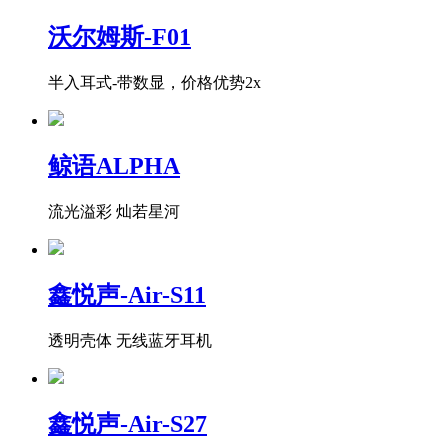
沃尔姆斯-F01
半入耳式-带数显，价格优势2x
鲸语ALPHA
流光溢彩 灿若星河
鑫悦声-Air-S11
透明壳体 无线蓝牙耳机
鑫悦声-Air-S27