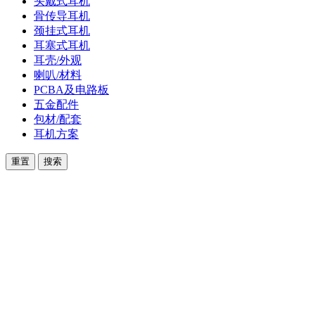
头戴式耳机
骨传导耳机
颈挂式耳机
耳塞式耳机
耳壳/外观
喇叭/材料
PCBA及电路板
五金配件
包材/配套
耳机方案