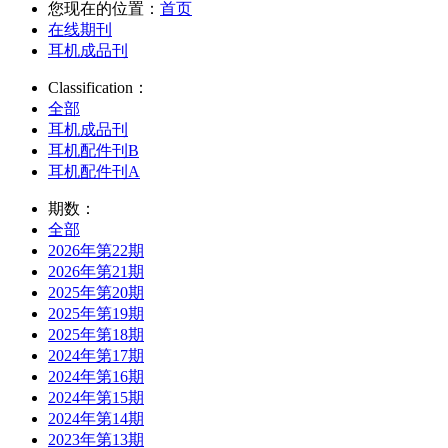
您现在的位置：
首页
在线期刊
耳机成品刊
Classification：
全部
耳机成品刊
耳机配件刊B
耳机配件刊A
期数：
全部
2026年第22期
2026年第21期
2025年第20期
2025年第19期
2025年第18期
2024年第17期
2024年第16期
2024年第15期
2024年第14期
2023年第13期