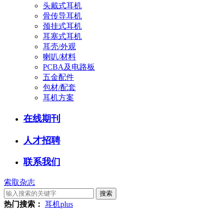
头戴式耳机
骨传导耳机
颈挂式耳机
耳塞式耳机
耳壳/外观
喇叭/材料
PCBA及电路板
五金配件
包材/配套
耳机方案
在线期刊
人才招聘
联系我们
索取杂志
搜索
热门搜索：
耳机
plus