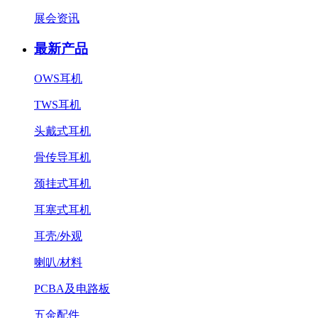
展会资讯
最新产品
OWS耳机
TWS耳机
头戴式耳机
骨传导耳机
颈挂式耳机
耳塞式耳机
耳壳/外观
喇叭/材料
PCBA及电路板
五金配件