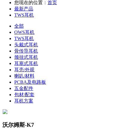
您现在的位置：
首页
最新产品
TWS耳机
全部
OWS耳机
TWS耳机
头戴式耳机
骨传导耳机
颈挂式耳机
耳塞式耳机
耳壳/外观
喇叭/材料
PCBA及电路板
五金配件
包材/配套
耳机方案
沃尔姆斯-K7