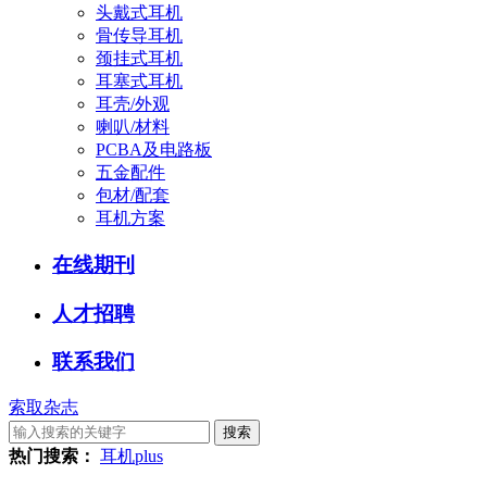
头戴式耳机
骨传导耳机
颈挂式耳机
耳塞式耳机
耳壳/外观
喇叭/材料
PCBA及电路板
五金配件
包材/配套
耳机方案
在线期刊
人才招聘
联系我们
索取杂志
搜索
热门搜索：
耳机
plus